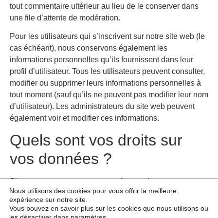
tout commentaire ultérieur au lieu de le conserver dans
une file d’attente de modération.
Pour les utilisateurs qui s’inscrivent sur notre site web (le
cas échéant), nous conservons également les
informations personnelles qu’ils fournissent dans leur
profil d’utilisateur. Tous les utilisateurs peuvent consulter,
modifier ou supprimer leurs informations personnelles à
tout moment (sauf qu’ils ne peuvent pas modifier leur nom
d’utilisateur). Les administrateurs du site web peuvent
également voir et modifier ces informations.
Quels sont vos droits sur
vos données ?
Si vous avez un compte sur ce site, ou si vous avez
Nous utilisons des cookies pour vous offrir la meilleure
laissé des commentaires, vous pouvez demander à
expérience sur notre site.
recevoir un fichier exporté des données personnelles que
Vous pouvez en savoir plus sur les cookies que nous utilisons ou
nous détenons à votre sujet, y compris les données que
les désactiver dans
paramètres
.