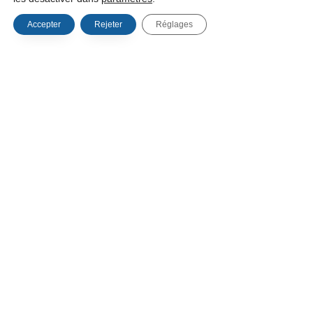
vous nous avez fournies. Vous pouvez également
Accepter
Rejeter
Réglages
demander que nous effacions toutes les données
personnelles que nous détenons à votre sujet. Cela
n’inclut pas les données que nous sommes obligés de
conserver à des fins administratives, juridiques ou de
sécurité.
Où nous envoyons vos
données?
Les commentaires des visiteurs peuvent être vérifiés par
un service automatisé de détection des spams.